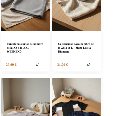
Pantalones cortos de hombre
Calzoncillos para hombre de
de la XS a la XXL –
la XS a la L – Shine Like a
WEEKEND
Diamond
🛒
🛒
29,99
€
31,99
€