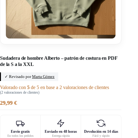
Inicio
/
Chaqueta de hombre
Sudadera de hombre Alberto – patrón de costura en PDF
de la S a la XXL
✓ Revisado por
Marta Gómez
Valorado con
5
de 5 en base a
2
valoraciones de clientes
(
2
valoraciones de clientes)
29,99
€
Envío gratis
Enviado en 48 horas
Devolución en 14 días
En todos los pedidos
Entrega rápida
Fácil y rápido