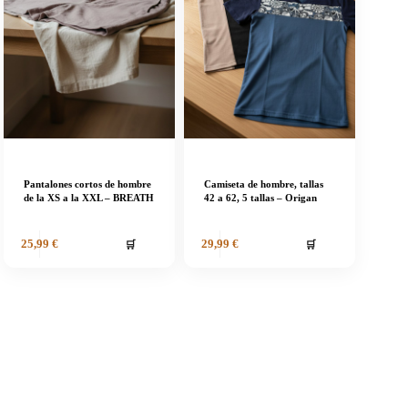
Pantalones cortos de hombre
Camiseta de hombre, tallas
de la XS a la XXL – BREATH
42 a 62, 5 tallas – Origan
🛒
🛒
25,99
€
29,99
€