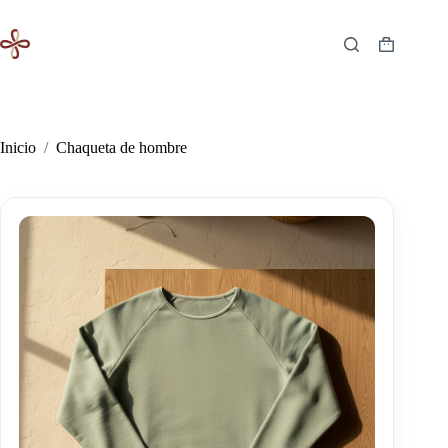
Saltar
al
contenido
Carro
de
compra
Inicio
/
Chaqueta de hombre