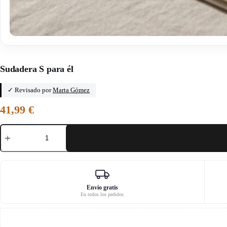
Inicio
/
Le graouly qui coud
Sudadera S para él
✓ Revisado por
Marta Gómez
41,99
€
Sudadera
S
para
él
cantidad
Envío gratis
En todos los pedidos