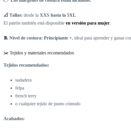
👉
Los márgenes de costura están incluidos.
📐 Tallas:
desde la
XXS hasta la 5XL
El patrón también está disponible
en versión para mujer
.
🧵 Nivel de costura:
Principiante +
, ideal para aprender y ganar co
✂️ Tejidos y materiales recomendados
Tejidos recomendados:
sudadera
felpa
french terry
o cualquier tejido de punto cómodo
Acabados: