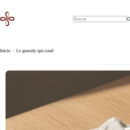
Saltar
al
contenido
Sin
resultados
Inicio
/
Le graouly qui coud