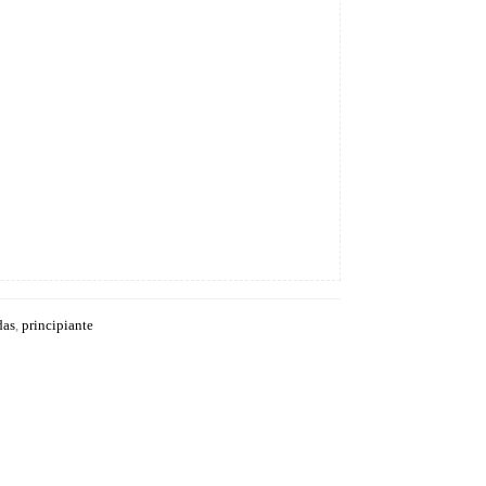
das
,
principiante