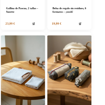
Gallina de Pascua, 2 tallas –
Bolsa de regalo sin residuos, 6
Suzette
formatos – ¡oooh!
🛒
🛒
23,99
€
19,99
€