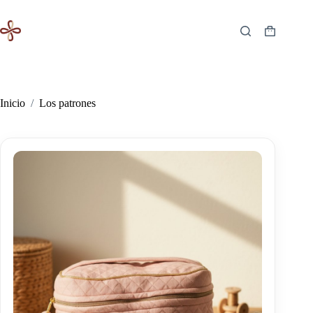
Saltar
al
contenido
Carro
de
compra
Inicio
/
Los patrones