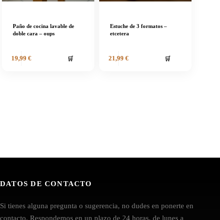
Paño de cocina lavable de
Estuche de 3 formatos –
doble cara – oups
etcetera
🛒
🛒
19,99
€
21,99
€
DATOS DE CONTACTO
Si tienes alguna pregunta o sugerencia, no dudes en ponerte en
contacto. Respondemos en un plazo de 24 horas, de lunes a