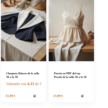
Chaqueta Khoros de la talla
Patrón en PDF del top
36 a la 50
Perséis de la talla 36 a la 50
Valorado con
4.33
de 5
🛒
🛒
31,99
€
25,99
€