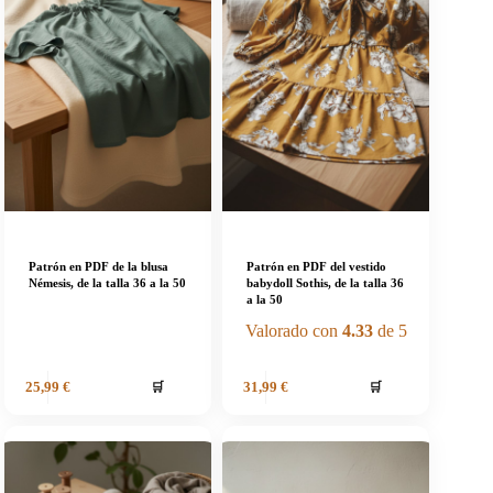
Patrón en PDF de la blusa
Patrón en PDF del vestido
Némesis, de la talla 36 a la 50
babydoll Sothis, de la talla 36
a la 50
Valorado con
4.33
de 5
🛒
🛒
25,99
€
31,99
€