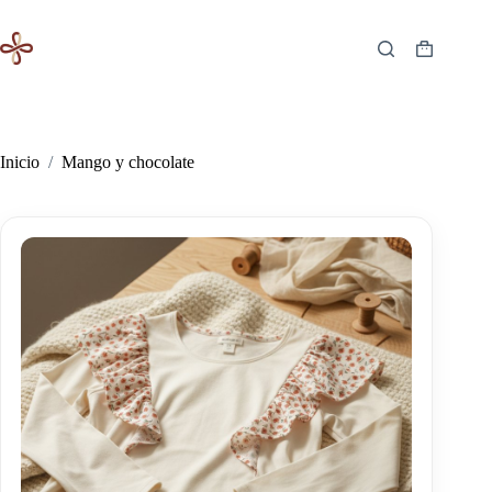
Saltar
al
contenido
Carro
de
compra
Inicio
/
Mango y chocolate