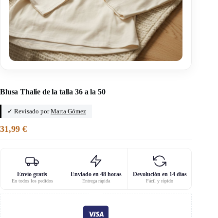
Inicio
/
Mango y chocolate
Blusa Thalie de la talla 36 a la 50
✓ Revisado por
Marta Gómez
31,99
€
Envío gratis
Enviado en 48 horas
Devolución en 14 días
En todos los pedidos
Entrega rápida
Fácil y rápido