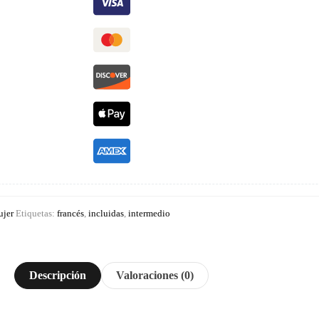
ujer
Etiquetas:
francés
,
incluidas
,
intermedio
Descripción
Valoraciones (0)