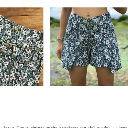
 a la vez. Con su
cintura ancha
y su
cierre con ojal
, esculpe la siluet