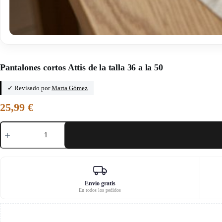
Inicio
/
Jardín
Pantalones cortos Attis de la talla 36 a la 50
✓ Revisado por
Marta Gómez
25,99
€
Pantalones
cortos
Attis
de
la
talla
36
a
Envío gratis
En todos los pedidos
la
50
cantidad