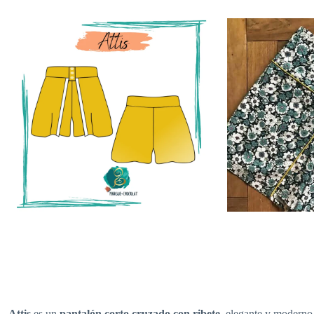
Attis
es un
pantalón corto cruzado con ribete
, elegante y moderno