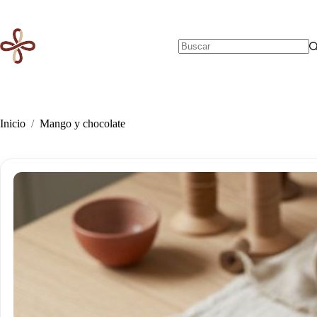
Saltar
al
contenido
Sin
resultados
Inicio
/
Mango y chocolate