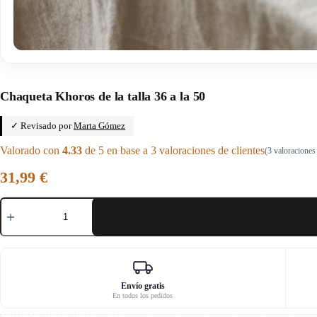
Inicio
/
Mango y chocolate
Chaqueta Khoros de la talla 36 a la 50
✓ Revisado por
Marta Gómez
Valorado con
4.33
de 5 en base a
3
valoraciones de clientes
(
3
valoraciones 
31,99
€
Chaqueta
Khoros
de
la
talla
36
a
la
Envío gratis
En todos los pedidos
50
cantidad