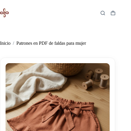
Saltar
al
contenido
Carro
de
compra
Inicio
/
Patrones en PDF de faldas para mujer