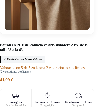
Inicio
/
Lenaline
Patrón en PDF del cómodo vestido sudadera Alex, de la
talla 36 a la 48
✓ Revisado por
Marta Gómez
Valorado con
5
de 5 en base a
2
valoraciones de clientes
(
2
valoraciones de clientes)
41,99
€
Envío gratis
Enviado en 48 horas
Devolución en 14 días
En todos los pedidos
Entrega rápida
Fácil y rápido