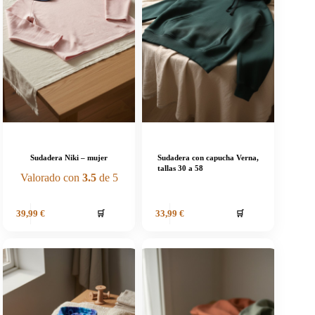
Sudadera Niki – mujer
Sudadera con capucha Verna,
tallas 30 a 58
Valorado con
3.5
de 5
🛒
🛒
39,99
€
33,99
€