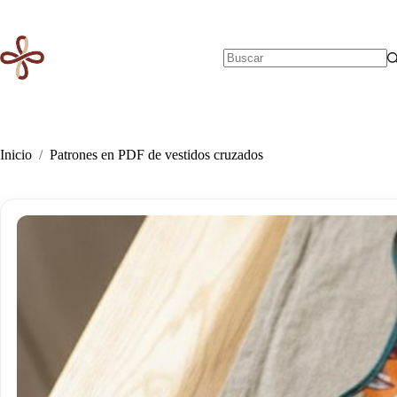
Saltar
al
contenido
Sin
resultados
Inicio
/
Patrones en PDF de vestidos cruzados