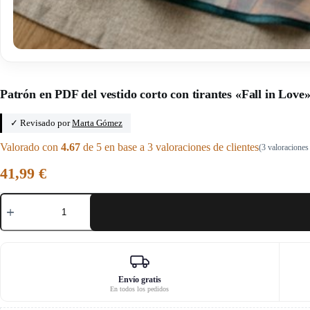
Inicio
/
Patrones en PDF de vestidos cruzados
Patrón en PDF del vestido corto con tirantes «Fall in Love»
✓ Revisado por
Marta Gómez
Valorado con
4.67
de 5 en base a
3
valoraciones de clientes
(
3
valoraciones 
41,99
€
Patrón
en
PDF
del
vestido
corto
con
tirantes
Envío gratis
En todos los pedidos
«Fall
in