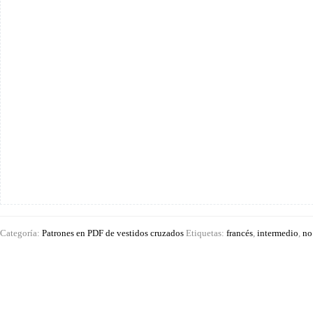
Love»,
de
la
talla
XS
a
la
XL
cantidad
Categoría:
Patrones en PDF de vestidos cruzados
Etiquetas:
francés
,
intermedio
,
no