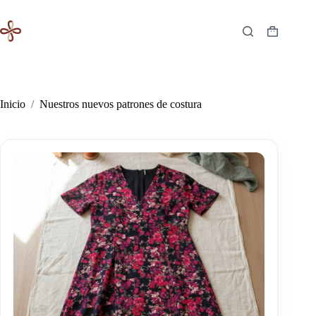
Saltar
al
contenido
Carro
de
compra
Inicio
/
Nuestros nuevos patrones de costura