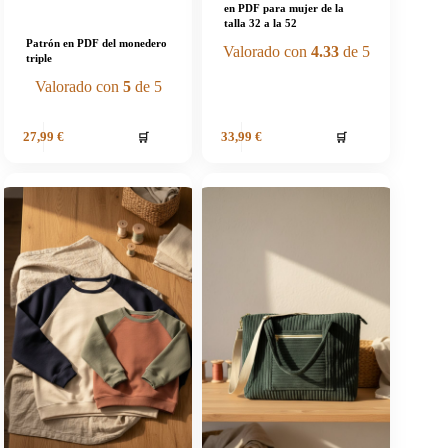
en PDF para mujer de la
talla 32 a la 52
Patrón en PDF del monedero
Valorado con
4.33
de 5
triple
Valorado con
5
de 5
🛒
🛒
27,99
€
33,99
€