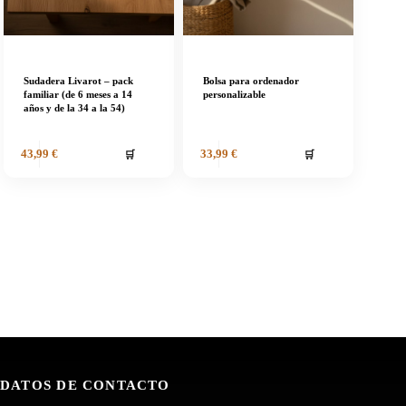
Sudadera Livarot – pack
Bolsa para ordenador
familiar (de 6 meses a 14
personalizable
años y de la 34 a la 54)
🛒
🛒
43,99
€
33,99
€
DATOS DE CONTACTO