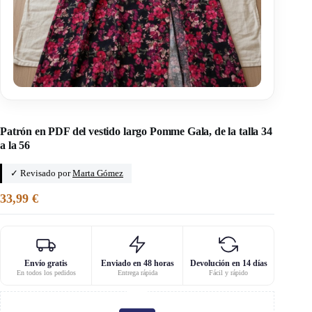
Inicio
/
Nuestros nuevos patrones de costura
Patrón en PDF del vestido largo Pomme Gala, de la talla 34
a la 56
✓ Revisado por
Marta Gómez
33,99
€
Envío gratis
Enviado en 48 horas
Devolución en 14 días
En todos los pedidos
Entrega rápida
Fácil y rápido