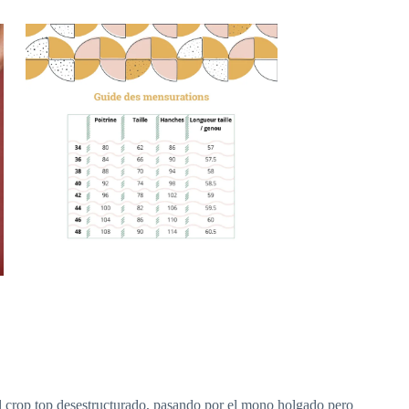
a el crop top desestructurado, pasando por el mono holgado pero