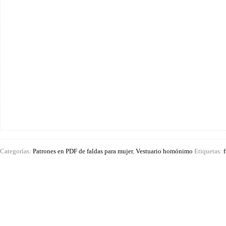
a
la
48
cantidad
Categorías:
Patrones en PDF de faldas para mujer
,
Vestuario homónimo
Etiquetas: