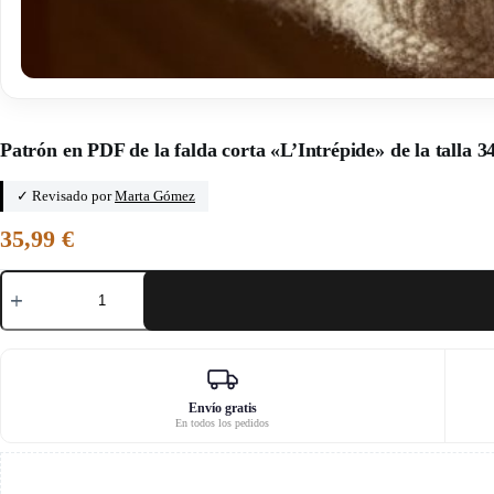
Inicio
/
Patrones en PDF de faldas para mujer
Patrón en PDF de la falda corta «L’Intrépide» de la talla 34
✓ Revisado por
Marta Gómez
35,99
€
Patrón
en
PDF
de
la
falda
corta
«L'Intrépide»
Envío gratis
En todos los pedidos
de
la
talla
34