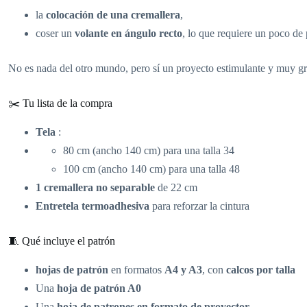
la
colocación de una cremallera
,
coser un
volante en ángulo recto
, lo que requiere un poco de 
No es nada del otro mundo, pero sí un proyecto estimulante y muy gra
✂️ Tu lista de la compra
Tela
:
80 cm (ancho 140 cm) para una talla 34
100 cm (ancho 140 cm) para una talla 48
1 cremallera no separable
de 22 cm
Entretela termoadhesiva
para reforzar la cintura
🧵 Qué incluye el patrón
hojas de patrón
en formatos
A4 y A3
, con
calcos por talla
Una
hoja de patrón A0
Una
hoja de patrones en formato de proyector