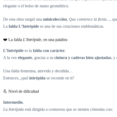
elegante o el bolso de mano geométrico.
De esta obra surgió una
minicolección
,
Que comience la fiesta…
, qu
La
falda L’Intrépide
es una de sus creaciones emblemáticas.
❤️ La falda
L’Intrépide
, en una palabra
L’Intrépide
es la
falda con carácter
.
A la vez
elegante
, gracias a su
cintura y caderas bien ajustadas
, y
Una falda femenina, atrevida y decidida…
Entonces, ¿qué
intrépida
se esconde en ti?
💪 Nivel de dificultad
Intermedio
.
La Intrépida
está dirigida a costureras que se sienten cómodas con: