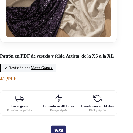
Inicio
/
Patrones en PDF de faldas para mujer
Patrón en PDF de vestido y falda Artista, de la XS a la XL
✓ Revisado por
Marta Gómez
41,99
€
Envío gratis
Enviado en 48 horas
Devolución en 14 días
En todos los pedidos
Entrega rápida
Fácil y rápido