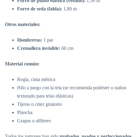
Forro de punto elástico (vestido):
1,50 m
Forro de seda (falda):
1,80 m
Otros materiales:
Hombreras:
1 par
Cremallera invisible:
60 cm
Material común:
Regla, cinta métrica
Hilo a juego con la tela (se recomienda poliéster o nailon
texturado para telas elásticas)
Tijeras o cúter giratorio
Plancha
Grapas o alfileres
Todos los patrones han sido
probados, usados y perfeccionados