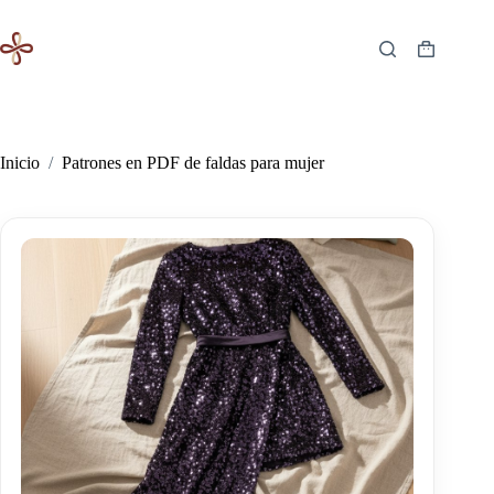
Saltar
al
contenido
Carro
de
compra
Inicio
/
Patrones en PDF de faldas para mujer