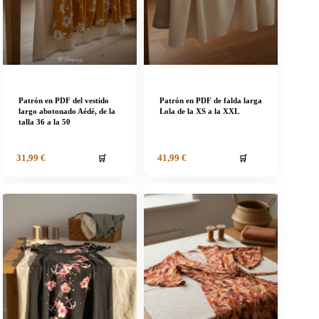
Patrón en PDF del vestido
Patrón en PDF de falda larga
largo abotonado Aédé, de la
Lola de la XS a la XXL
talla 36 a la 50
🛒
🛒
31,99
€
41,99
€