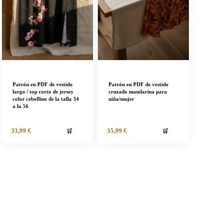
Patrón en PDF de vestido
Patrón en PDF de vestido
largo / top corto de jersey
cruzado mandarina para
color cebollino de la talla 34
niña/mujer
a la 56
🛒
🛒
33,99
€
35,99
€