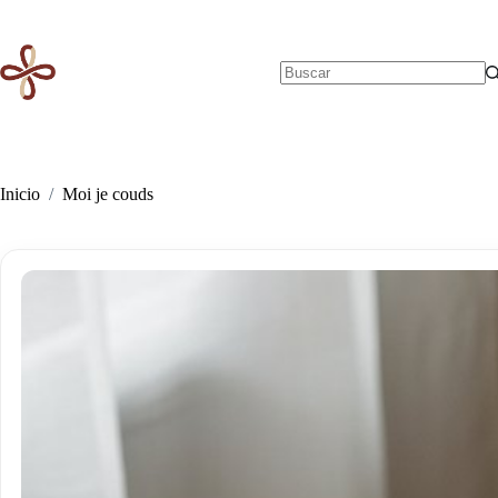
Saltar
al
contenido
Sin
resultados
Inicio
/
Moi je couds