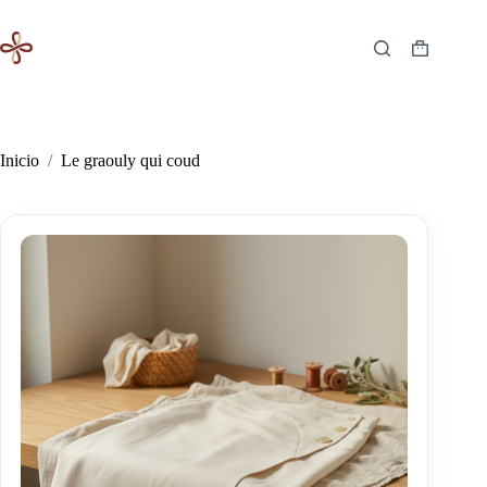
Saltar
al
contenido
Carro
de
compra
Inicio
/
Le graouly qui coud