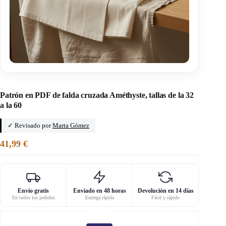
Inicio
/
Le graouly qui coud
Patrón en PDF de falda cruzada Améthyste, tallas de la 32
a la 60
✓ Revisado por
Marta Gómez
41,99
€
Envío gratis
Enviado en 48 horas
Devolución en 14 días
En todos los pedidos
Entrega rápida
Fácil y rápido