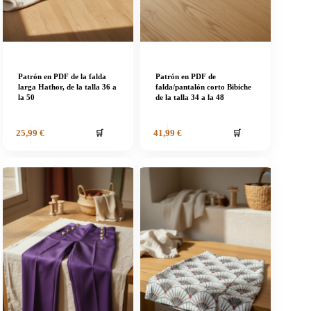
Patrón en PDF de la falda
Patrón en PDF de
larga Hathor, de la talla 36 a
falda/pantalón corto Bibiche
la 50
de la talla 34 a la 48
🛒
🛒
25,99
€
41,99
€