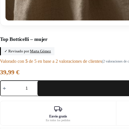
Inicio
/
Los patrones
Top Botticelli – mujer
✓ Revisado por
Marta Gómez
Valorado con
5
de 5 en base a
2
valoraciones de clientes
(
2
valoraciones de c
39,99
€
Top
Botticelli
-
mujer
cantidad
Envío gratis
En todos los pedidos