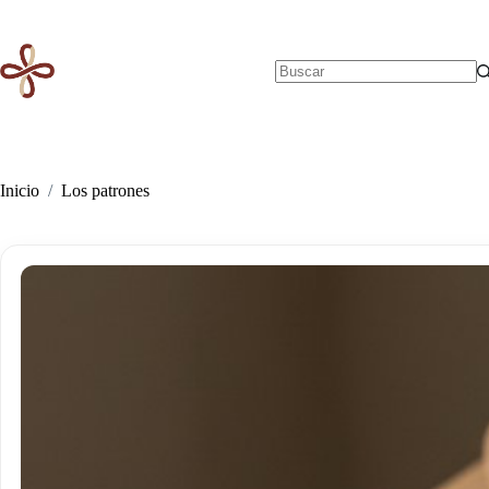
Saltar
al
contenido
Sin
resultados
Inicio
/
Los patrones