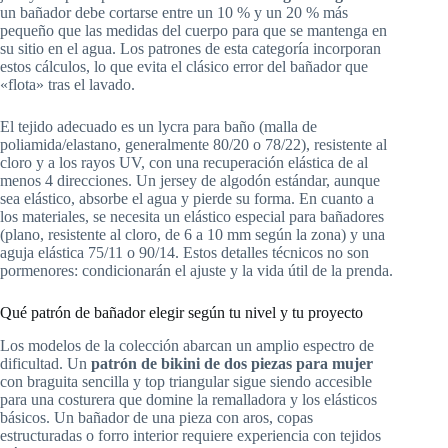
un bañador debe cortarse entre un 10 % y un 20 % más
pequeño que las medidas del cuerpo para que se mantenga en
su sitio en el agua. Los patrones de esta categoría incorporan
estos cálculos, lo que evita el clásico error del bañador que
«flota» tras el lavado.
El tejido adecuado es un lycra para baño (malla de
poliamida/elastano, generalmente 80/20 o 78/22), resistente al
cloro y a los rayos UV, con una recuperación elástica de al
menos 4 direcciones. Un jersey de algodón estándar, aunque
sea elástico, absorbe el agua y pierde su forma. En cuanto a
los materiales, se necesita un elástico especial para bañadores
(plano, resistente al cloro, de 6 a 10 mm según la zona) y una
aguja elástica 75/11 o 90/14. Estos detalles técnicos no son
pormenores: condicionarán el ajuste y la vida útil de la prenda.
Qué patrón de bañador elegir según tu nivel y tu proyecto
Los modelos de la colección abarcan un amplio espectro de
dificultad. Un
patrón de bikini de dos piezas para mujer
con braguita sencilla y top triangular sigue siendo accesible
para una costurera que domine la remalladora y los elásticos
básicos. Un bañador de una pieza con aros, copas
estructuradas o forro interior requiere experiencia con tejidos