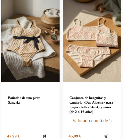
Bañador de una pieza
Conjunto de braguitas y
Sangria
camisola «Duo Alwena» para
mujer (tallas 34-54) y niñas
(de 2 a 16 años)
Valorado con
5
de 5
🛒
🛒
47,99
€
45,99
€