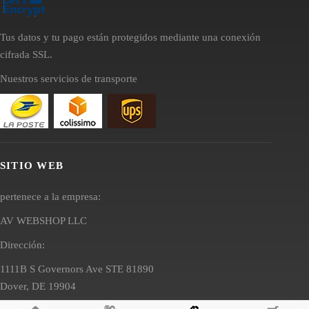
Tus datos y tu pago están protegidos mediante una conexión
cifrada SSL.
Nuestros servicios de transporte
SITIO WEB
pertenece a la empresa:
AV WEBSHOP LLC
Dirección:
1111B S Governors Ave STE 81890
Dover, DE 19904
EE. UU.