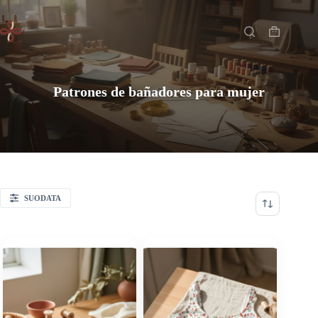
Saltar
Inicio
al
contenido
Carro
de
compra
Patrones de bañadores para mujer
SUODATA