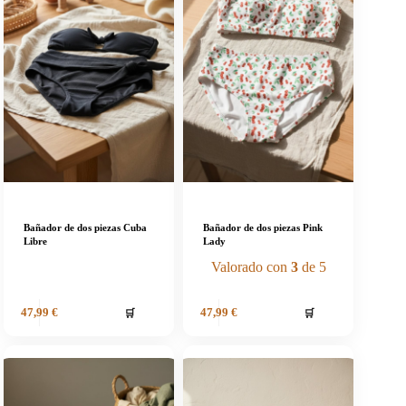
Bañador de dos piezas Cuba
Bañador de dos piezas Pink
Libre
Lady
Valorado con
3
de 5
🛒
🛒
47,99
€
47,99
€