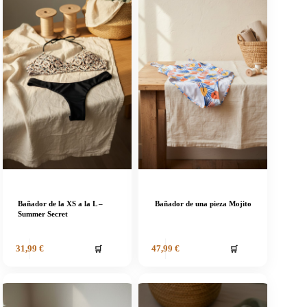
Bañador de la XS a la L –
Bañador de una pieza Mojito
Summer Secret
🛒
🛒
31,99
€
47,99
€