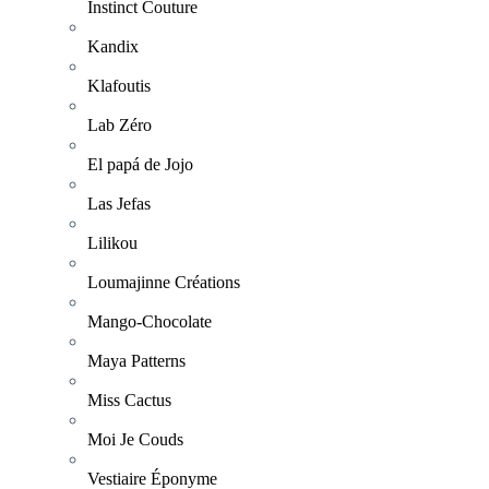
Instinct Couture
Kandix
Klafoutis
Lab Zéro
El papá de Jojo
Las Jefas
Lilikou
Loumajinne Créations
Mango-Chocolate
Maya Patterns
Miss Cactus
Moi Je Couds
Vestiaire Éponyme